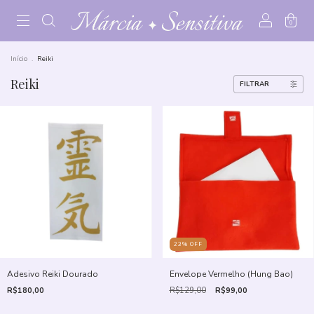
0
Início
.
Reiki
Reiki
FILTRAR
23
%
OFF
Adesivo Reiki Dourado
Envelope Vermelho (Hung Bao)
R$180,00
R$129,00
R$99,00