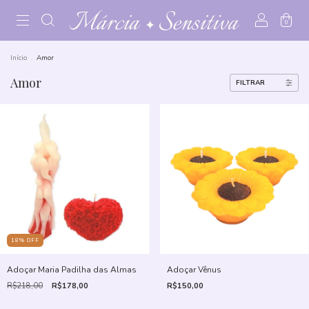
0
Início
.
Amor
Amor
FILTRAR
18
%
OFF
Adoçar Maria Padilha das Almas
Adoçar Vênus
R$218,00
R$178,00
R$150,00