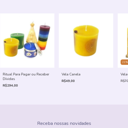
21
Ritual Para Pagar ou Receber
Vela Canela
Vela
Dívidas
R$49,00
R$70
R$294,00
Receba nossas novidades