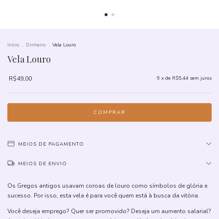
Início
.
Dinheiro
.
Vela Louro
Vela Louro
R$49,00
9
x de
R$5,44
sem juros
MEIOS DE PAGAMENTO
MEIOS DE ENVIO
Os Gregos antigos usavam coroas de louro como símbolos de glória e
sucesso. Por isso, esta vela é para você quem está à busca da vitória.
Você deseja emprego? Quer ser promovido? Deseja um aumento salarial?