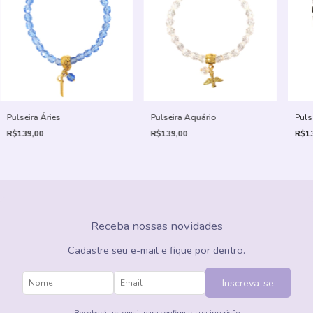
Pulseira Áries
Pulseira Aquário
Puls
R$139,00
R$139,00
R$13
Receba nossas novidades
Cadastre seu e-mail e fique por dentro.
Inscreva-se
Receberá um email para confirmar sua inscrição