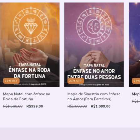
31
%
OFF
33
%
OFF
24
Mapa de Sinastria com ênfase
Mapa Natal com ênfase na
Mapa
no Amor (Para Parceiros)
Roda da Fortuna
R$1.
R$1.600,00
R$1.099,00
R$1.500,00
R$999,00